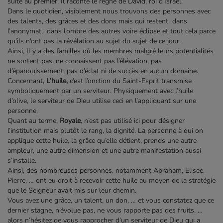
suite au premier. Il raconte le règne de David, roi d’Israël.
Dans le quotidien, visiblement nous trouvons des personnes avec
des talents, des grâces et des dons mais qui restent dans
l’anonymat, dans l’ombre des autres voire éclipse et tout cela parce
qu’ils n’ont pas la révélation au sujet du sujet de ce jour.
Ainsi, Il y a des familles où les membres malgré leurs potentialités
ne sortent pas, ne connaissent pas l’élévation, pas
d’épanouissement, pas d’éclat ni de succès en aucun domaine.
Concernant,
L’huile,
c’est l’onction du Saint-Esprit transmise
symboliquement par un serviteur. Physiquement avec l’huile
d’olive, le serviteur de Dieu utilise ceci en l’appliquant sur une
personne.
Quant au terme,
Royale
, n’est pas utilisé ici pour désigner
l’institution mais plutôt le rang, la dignité. La personne à qui on
applique cette huile, la grâce qu’elle détient, prends une autre
ampleur, une autre dimension et une autre manifestation aussi
s’installe.
Ainsi, des nombreuses personnes, notamment Abraham, Elisee,
Pierre, … ont eu droit à recevoir cette huile au moyen de la stratégie
que le Seigneur avait mis sur leur chemin.
Vous avez une grâce, un talent, un don, … et vous constatez que ce
dernier stagne, n’évolue pas, ne vous rapporte pas des fruits, …
alors n’hésitez de vous rapprocher d’un serviteur de Dieu qui a