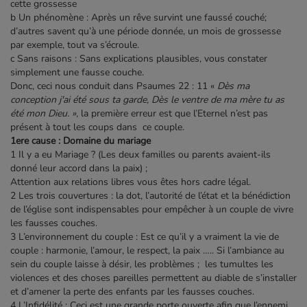
cette grossesse
b Un phénomène : Après un rêve survint une faussé couché;
d’autres savent qu’à une période donnée, un mois de grossesse
par exemple, tout va s’écroule.
c Sans raisons : Sans explications plausibles, vous constater
simplement une fausse couche.
Donc, ceci nous conduit dans Psaumes 22 : 11 «
Dès ma
conception j'ai été sous ta garde, Dès le ventre de ma mère tu as
été mon Dieu. »,
la première erreur est que l’Eternel n’est pas
présent à tout les coups dans ce couple.
1ere cause : Domaine du mariage
1 Il y a eu Mariage ? (Les deux familles ou parents avaient-ils
donné leur accord dans la paix) ;
Attention aux relations libres vous êtes hors cadre légal.
2 Les trois couvertures : la dot, l’autorité de l’état et la bénédiction
de l’église sont indispensables pour empêcher à un couple de vivre
les fausses couches.
3 L’environnement du couple : Est ce qu’il y a vraiment la vie de
couple : harmonie, l’amour, le respect, la paix ….. Si l’ambiance au
sein du couple laisse à désir, les problèmes ; les tumultes les
violences et des choses pareilles permettent au diable de s’installer
et d’amener la perte des enfants par les fausses couches.
4 L’Infidélité : Ceci est une grande porte ouverte afin que l’ennemi