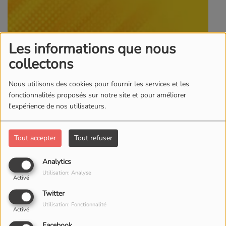
Les informations que nous
15 JANVIER 2025
collectons
Surnom
evangeliste Christian
Nous utilisons des cookies pour fournir les services et les
Prénom
MAYIKI
fonctionnalités proposés sur notre site et pour améliorer
l'expérience de nos utilisateurs.
Pays
Congolaise
Site officiel
www.radiotele.fr
Tout accepter
Tout refuser
Facebook
https://www.facebook.com/?locale=fr_FR
Analytics
Spotify
+33.767013325
Utilisation: Analyse
Activé
LES CAUSES SPIRITUELLES DE LA STERILITES
Twitter
Introduction
Utilisation: Fonctionnalité
Activé
Selon les statistiques, une grossesse sur quatre se solderait par
une fausse couche lors des 22 premières semaines. Événement
Facebook