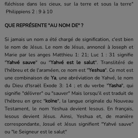
fléchisse dans les cieux, sur la terre et sous la terre"
Philippiens 2 : 9 à 10
QUE REPRÉSENTE "AU NOM DE" ?
Si jamais un nom a été chargé de signification, c'est bien
le nom de Jésus.
Le nom de Jésus, annoncé à Joseph et
Marie par les anges Matthieu 1: 21; Luc 1 : 31
signifie
"
Yahvé sauve
" ou "
Yahvé est le salut
". Translitéré de
l'hébreu et de l'araméen, ce nom est "
Yeshua
". Ce mot est
une combinaison de
Ya
, une abréviation de Yahvé, le nom
du Dieu d'Israël Exode 3: 14
; et du verbe "
Yasha
", qui
signifie "délivrer" ou "sauver" Mais lorsqu'il est traduit de
l'hébreu en grec "
koïne
", la langue originale du Nouveau
Testament, le nom Yeshua devient Iesous. En français,
Iesous devient Jésus. Ainsi, Yeshua et, de manière
correspondante, Josué et Jésus signifient "Yahvé sauve"
ou "le Seigneur est le salut"