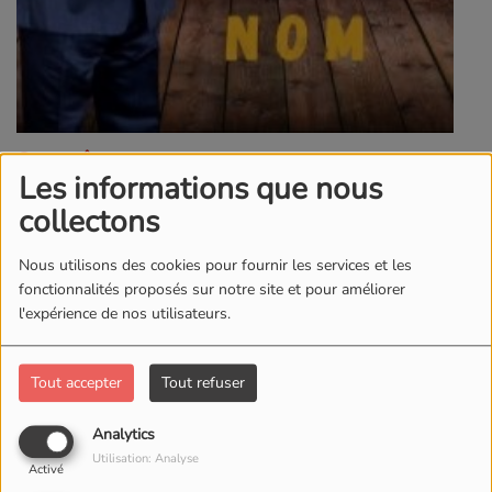
19 AOÛT 2024
Les informations que nous
Surnom
Evangeliste
collectons
Prénom
Christian MAYIKI
Nous utilisons des cookies pour fournir les services et les
Pays
Congolaise
fonctionnalités proposés sur notre site et pour améliorer
l'expérience de nos utilisateurs.
Activité
Pasteur
Site officiel
https://www.radiotelesilo.fr
Tout accepter
Tout refuser
Facebook
https://www.facebook.com/evangelistechristian.mayiki
Analytics
Thème : TOUT CE QUE VOUS DEMANDEREZ EN
Utilisation: Analyse
Activé