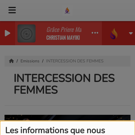
Grâce Priere Matinale Grace
CHRISTIAN MAYIKI
Emissions
INTERCESSION DES FEMMES
INTERCESSION DES
FEMMES
Les informations que nous