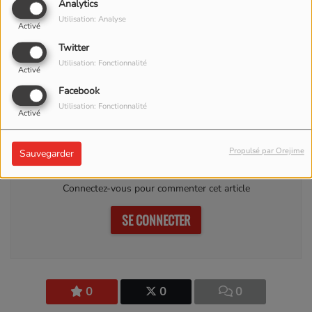
Analytics
Utilisation: Analyse
Activé
Twitter
Utilisation: Fonctionnalité
Activé
27 DÉCEMBRE
Facebook
2024
Utilisation: Fonctionnalité
Activé
Commentaires(0)
Propulsé par Orejime
Sauvegarder
Connectez-vous pour commenter cet article
SE CONNECTER
0
0
0