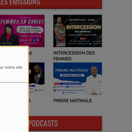
LES ÉMISSIONS
emmes en Christ
INTERCESSION DES
FEMMES
ur notre site
RIERE DU SOIR
PRIERE MATINALE
DERNIERS PODCASTS