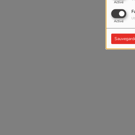
Activé
F
Ut
Activé
Sauvegard