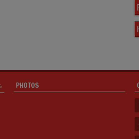
PHOTOS
S
(L
(L