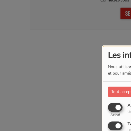
Connectez-vous p
SE
Les in
Nous utilison
et pour améli
Tout accep
A
Ut
Activé
T
Ut