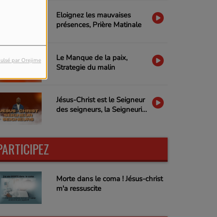
Eloignez les mauvaises
présences, Prière Matinale
Le Manque de la paix,
ulsé par Orejime
Strategie du malin
Jésus-Christ est le Seigneur
des seigneurs, la Seigneurie
de Jésus-Christ
PARTICIPEZ
Morte dans le coma ! Jésus-christ
m'a ressuscite