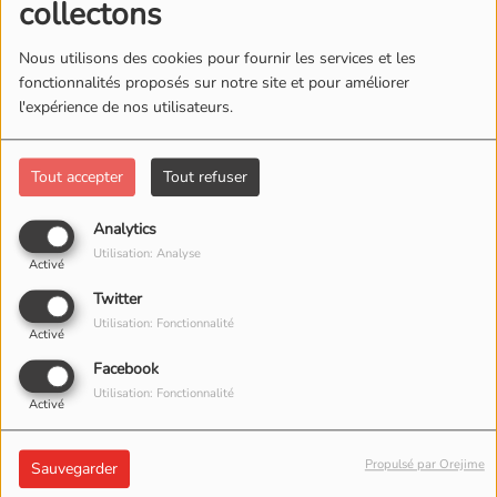
collectons
Nous utilisons des cookies pour fournir les services et les
fonctionnalités proposés sur notre site et pour améliorer
l'expérience de nos utilisateurs.
12 MAI 2026
Tout accepter
Tout refuser
ÉCOUTER LE PODCAST
TÉLÉCHARGER LE PODCAST
Analytics
Utilisation: Analyse
Activé
Twitter
Utilisation: Fonctionnalité
Activé
Facebook
Utilisation: Fonctionnalité
Activé
Propulsé par Orejime
Sauvegarder