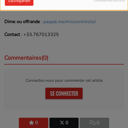
Sauvegarder
Youtube
https://www.youtube.com/channel/UCGYZd48L4
Dime ou offrande
:
paypal.me/missionintsilo/
Contact
: +33.767013325
Commentaires(0)
Connectez-vous pour commenter cet article
SE CONNECTER
0
0
0