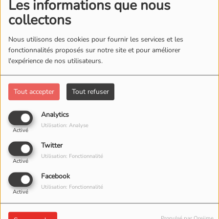
Les informations que nous
collectons
Nous utilisons des cookies pour fournir les services et les
fonctionnalités proposés sur notre site et pour améliorer
l'expérience de nos utilisateurs.
Tout accepter
Tout refuser
25 JUIN 2026
Analytics
Utilisation: Analyse
ÉCOUTER LE PODCAST
TÉLÉCHARGER LE PODCAST
Activé
Twitter
Priere Matinale
sur Radio Tele Silo chaque jour 06H00 à
Utilisation: Fonctionnalité
Activé
07H00
Facebook
Telecharge l'application Mobile
Radio Tele Silo
Utilisation: Fonctionnalité
Activé
https://apps.apple.com/us/app/radio-
t%C3%A9l%C3%A9-silo/id6474192739?uo=4
Propulsé par Orejime