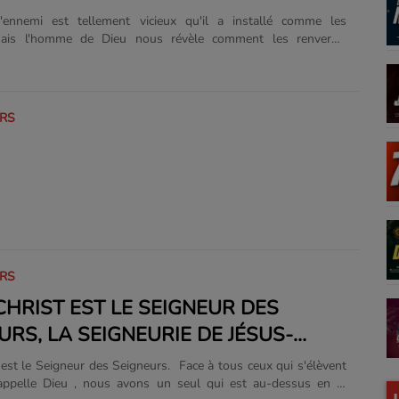
ennemi est tellement vicieux qu'il a installé comme les
mais l'homme de Dieu nous révèle comment les renverse.
Application Mobile "Radio Tele Silo" Appstore et Playstore
s.apple.com/us/app/radio-t%C3%A9l%C3%A9-
4192739?uo=4 Amen
URS
URS
CHRIST EST LE SEIGNEUR DES
URS, LA SEIGNEURIE DE JÉSUS-
 est le Seigneur des Seigneurs. Face à tous ceux qui s'élèvent
appelle Dieu , nous avons un seul qui est au-dessus en la