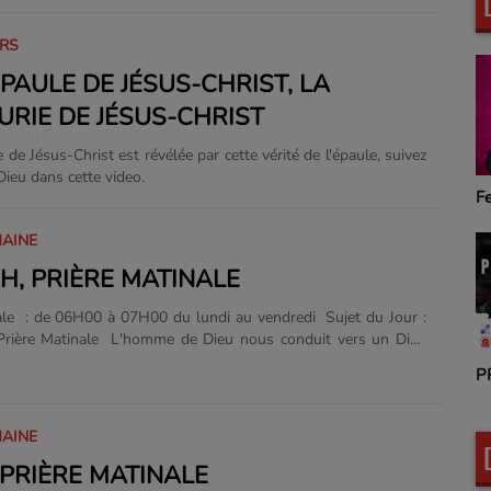
 Jésus-Christ. Amen
URS
ÉPAULE DE JÉSUS-CHRIST, LA
URIE DE JÉSUS-CHRIST
 de Jésus-Christ est révélée par cette vérité de l'épaule, suivez
Dieu dans cette video.
F
MAINE
H, PRIÈRE MATINALE
ale : de 06H00 à 07H00 du lundi au vendredi Sujet du Jour :
omme de Dieu nous conduit vers un Dieu
s prières et qui réponds, cette dimension de l'Eternel, El Anah
P
peuple de plein d'espoir. . Suivez et surtout n'hesitez pas de
rge l'application Radio Tele Silo :
s.apple.com/us/app/radio-t%C3%A9l%C3%A9-
MAINE
192739?uo=4 Contact +33.767013325 Amen ...
, PRIÈRE MATINALE