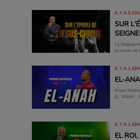
personne de
IL Y A 5 JO
SUR L'
SEIGNE
La Seigneurie
la parole de 
IL Y A 1 SE
EL-ANA
Priere Matin
EL ANAH , Prière Matinale L'h
qui écoute no
nourrit son 
telecha
https://app
IL Y A 1 SE
silo/id6474
EL ROI