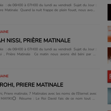
ale : de 06H00 à 07H00 du lundi au vendredi Sujet du Jour :
ère Matinale Quand la nuit frappe de plein fouet, nous avons
'appelle El-Roi Dieu qui voit, ce qui nous met à l'abri de leurs
vez et surtout n'hesitez pas de telecharge l'application Radio
: https://apps.apple.com/us/app/radio-t%C3%A9l%C3%A9-
192739?uo=4 Contact +33.767013325 Amen ...
MAINE
H NISSI, PRIÈRE MATINALE
ale : de 06H00 à 07H00 du lundi au vendredi Sujet du Jour :
si , Prière Matinale Ce matin nous avons été béni par ce
 Jehovah Nissi, l'Eternel qui nous redonne notre valeur et
atin l'Evangeliste Christian a choisi "Jehovah Sabaoth" quelle
x moment de priere. Suivez et surtout n'hesitez pas de
rge l'application Radio Tele Silo :
MAINE
s.apple.com/us/app/radio-t%C3%A9l%C3%A9-
ROHI, PRIERE MATINALE
192739?uo=4 Contact +33.767013325 Amen ...
i, Priere matinale, 7 Matinales avec les noms de l'Eternel avec
n MAYIKI⭕️ Résume : Le Roi David fais de ce nom tout un
ernel est notre berger et l'homme de Dieu l'approfondi dans
 matinale, Amen⭕️ Télécharge Application Mobile "Radio Tele