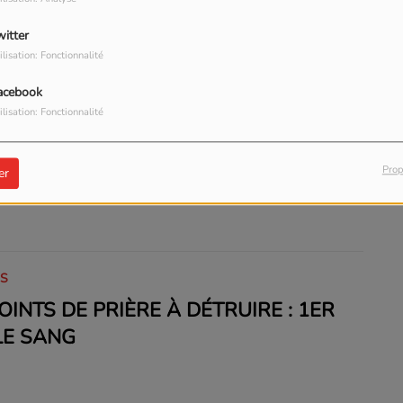
witter
ilisation: Fonctionnalité
acebook
ilisation: Fonctionnalité
IS
RIFICE; LES 5 POINTS DES PRIÈRES
Prop
er
IS
POINTS DE PRIÈRE À DÉTRUIRE : 1ER
LE SANG