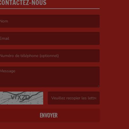
CONTACTEZ-NOUS
e nom est obligatoire. )
’email est obligatoire. )
e message est obligatoire. )
(Captcha invalide. )
ENVOYER