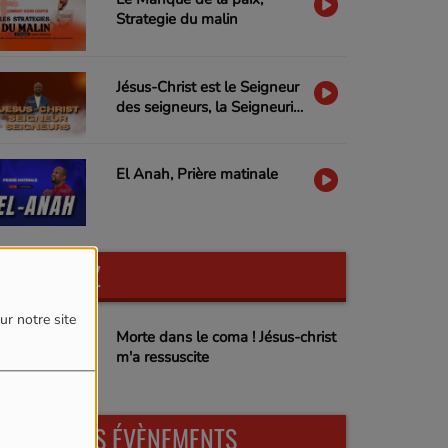
Strategie du malin
Jésus-Christ est le Seigneur
des seigneurs, la Seigneurie
de Jésus-Christ
El Anah, Prière matinale
PARTICIPEZ
ur notre site
Morte dans le coma ! Jésus-christ
m'a ressuscite
PROCHAINS ÉVÈNEMENTS