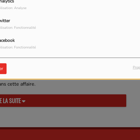
nalytics
ce.
ilisation: Analyse
n
l’abondance est la multiplication de ce qu’on a. Et
witter
ne dites pas et ne faites pas l'ignorante en déclarant "je
ilisation: Fonctionnalité
 car l'Etrnel vous a doté de quelque chose de spécifique
tres n'ont pas.
acebook
ilisation: Fonctionnalité
 à saisir
Prop
nel des armées » cela est pour préciser que cette parole
er
uteur, cette expression signifie que c'est la signature
ns cette affaire.
E LA SUITE