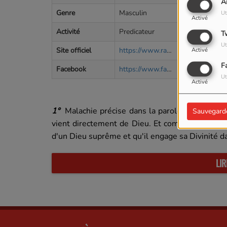
A
à un espa
Genre
Masculin
Ut
Activé
Définitio
Activité
Predicateur
T
surtout , 
Ut
Site officiel
https://www.radiotelesilo.fr
Activé
n'ai rien"
que les au
F
Facebook
https://www.facebook.com/evangelistechristian.mayiki
Ut
Activé
Les verites
1°
Malachie précise dans la parole « dit l’Eter
Sauvegard
vient directement de Dieu. Et comme pour tout a
d'un Dieu suprême et qu'il engage sa Divinité da
LIR