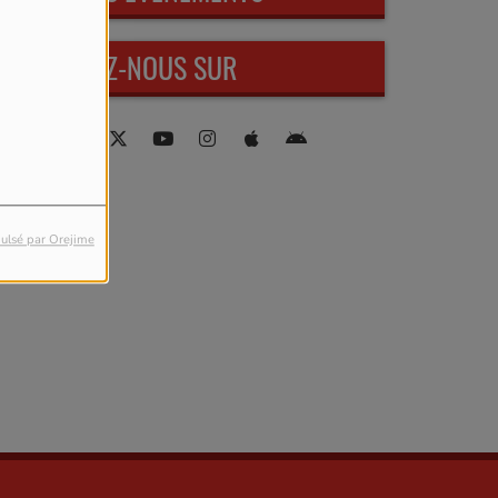
RETROUVEZ-NOUS SUR
ulsé par Orejime