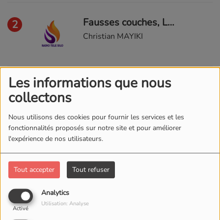
Fausses couches, Les causes spirituelles 3ème Partie
2
Christian MAYIKI
Les informations que nous
Fausses couches, Les causes spirituelles 1ere Partie
3
collectons
Christian MAYIKI
Nous utilisons des cookies pour fournir les services et les
fonctionnalités proposés sur notre site et pour améliorer
l'expérience de nos utilisateurs.
Fatigue de cette vie de souffrance
4
Christian MAYIKI
Tout accepter
Tout refuser
Analytics
Utilisation: Analyse
Activé
Intercession des Femmes prière
5