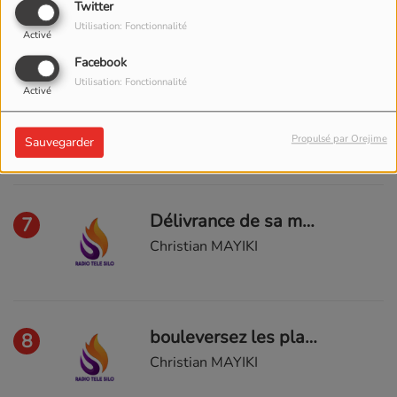
Twitter
MAYIKI Bibiche
Utilisation: Fonctionnalité
Activé
Facebook
Utilisation: Fonctionnalité
Activé
Soyez bénis en Christ
6
Christian MAYIKI
Propulsé par Orejime
Sauvegarder
Délivrance de sa maison 2eme
7
Christian MAYIKI
bouleversez les plans satanit
8
Christian MAYIKI