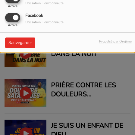
JEHOVAH SABAOTH,
Utilisation: Fonctionnalité
Activé
PRIÈRE MATINAL
Facebook
Utilisation: Fonctionnalité
Activé
Propulsé par Orejime
Sauvegarder
LES VOIX DE TÉNÉBRE
DANS LA NUIT
PRIÈRE CONTRE LES
DOULEURS
SATANIQUES
JE SUIS UN ENFANT DE
DIEU