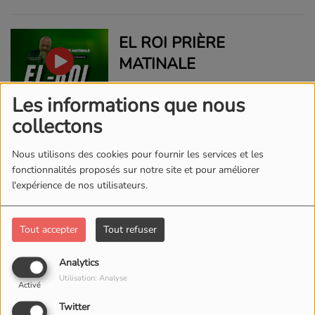
EL ROI PRIÈRE
MATINALE
Les informations que nous
collectons
JEHOVAH NISSI, PRIERE
Nous utilisons des cookies pour fournir les services et les
fonctionnalités proposés sur notre site et pour améliorer
l'expérience de nos utilisateurs.
YAHVE ROHI, PRIÈRE
Tout accepter
Tout refuser
MATINALE
Analytics
Utilisation: Analyse
Activé
Twitter