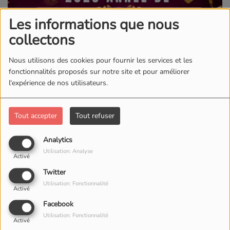
Les informations que nous
collectons
Nous utilisons des cookies pour fournir les services et les
fonctionnalités proposés sur notre site et pour améliorer
l'expérience de nos utilisateurs.
02 JANVIER 2026
Tout accepter
Tout refuser
2026 ANNEE DE L'ABONDANCE
Analytics
Ceci est une vision pour toute l'année 2026.
Utilisation: Analyse
Activé
Nous devons travaille en nous concentrant sur cette
Twitter
pensée "ABONDANCE"
Utilisation: Fonctionnalité
Activé
Facebook
Voir aussi
Utilisation: Fonctionnalité
Activé