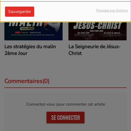
Propulsé par Orejime
Sauvegarder
Les stratégies du malin
La Seigneurie de Jésus-
2ème Jour
Christ
Commentaires(0)
Connectez-vous pour commenter cet article
SE CONNECTER