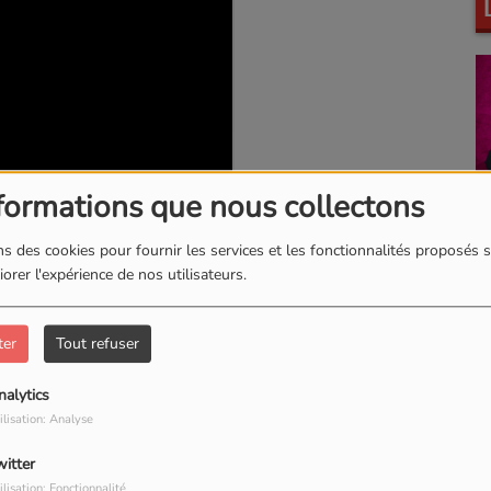
F
formations que nous collectons
s des cookies pour fournir les services et les fonctionnalités proposés s
orer l'expérience de nos utilisateurs.
ter
Tout refuser
P
nalytics
ilisation: Analyse
our commenter cet article
witter
 CONNECTER
ilisation: Fonctionnalité