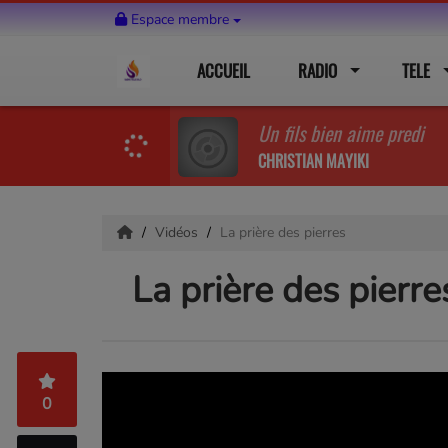
Espace membre
ACCUEIL
RADIO
TELE
Un fils bien aime predi
CHRISTIAN MAYIKI
Vidéos
La prière des pierres
La prière des pierre
0