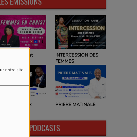
LES ÉMISSIONS
emmes en Christ
INTERCESSION DES
FEMMES
ur notre site
RIERE DU SOIR
PRIERE MATINALE
DERNIERS PODCASTS