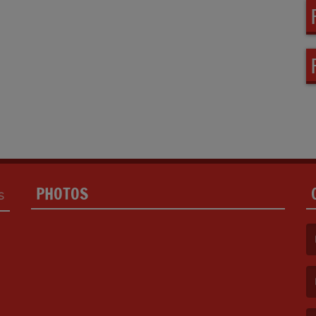
PHOTOS
S
(L
(L