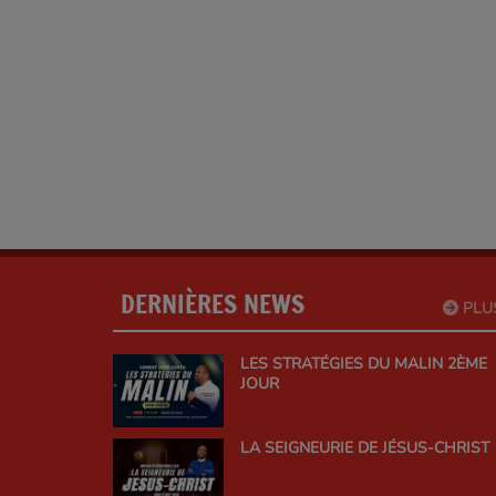
DERNIÈRES NEWS
PLU
LES STRATÉGIES DU MALIN 2ÈME
JOUR
LA SEIGNEURIE DE JÉSUS-CHRIST