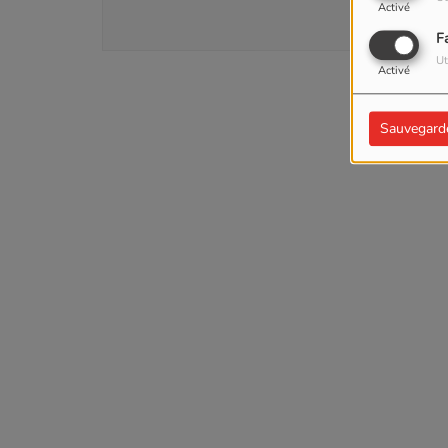
Activé
F
Ut
Activé
Sauvegard