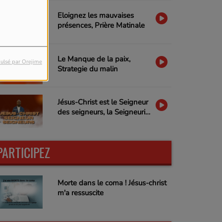
Eloignez les mauvaises
présences, Prière Matinale
Le Manque de la paix,
ulsé par Orejime
Strategie du malin
Jésus-Christ est le Seigneur
des seigneurs, la Seigneurie
de Jésus-Christ
PARTICIPEZ
Morte dans le coma ! Jésus-christ
m'a ressuscite