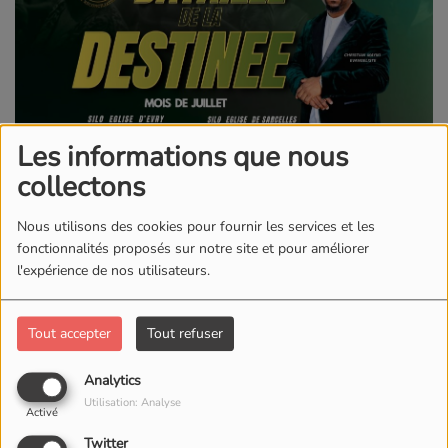
Les informations que nous
collectons
02 JUILLET 2026
Nous utilisons des cookies pour fournir les services et les
Mois de Juillet 2026
fonctionnalités proposés sur notre site et pour améliorer
l'expérience de nos utilisateurs.
Thème du mois :
LA BATAILLE DE LA DESTINEE
Tout accepter
Tout refuser
Evry : Dimanche 09H45 à 12H30; Mercredi 18H00 à
20H30
Analytics
Utilisation: Analyse
14, Place de Terrasses d'Agora 91000 Evry
Activé
Twitter