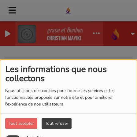
grace et Bonheur Priere matinale
CHRISTIAN MAYIKI
Témoignage
RSS
Les informations que nous
Témoignage
collectons
Nous utilisons des cookies pour fournir les services et les
fonctionnalités proposés sur notre site et pour améliorer
l'expérience de nos utilisateurs.
MORTE DANS LE COMA
Tout accepter
Tout refuser
! JÉSUS-CHRIST M'A
RESSUSCITE