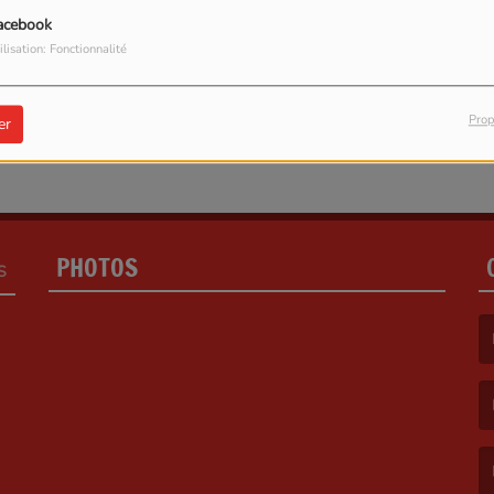
acebook
ilisation: Fonctionnalité
Prop
er
PHOTOS
S
(L
(L