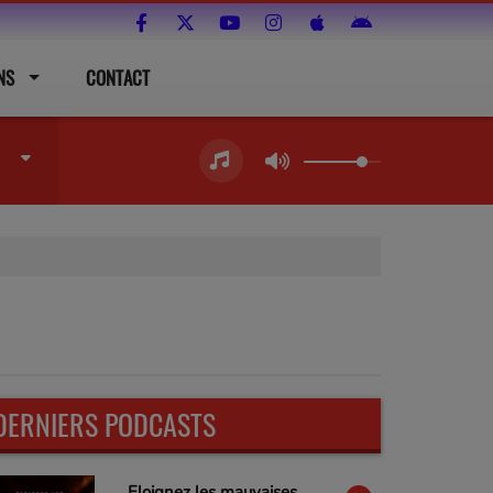
NS
CONTACT
DERNIERS PODCASTS
ail est obligatoire )
Eloignez les mauvaises