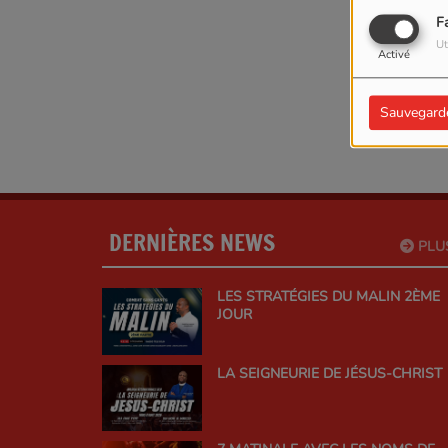
F
Ut
Activé
Sauvegard
DERNIÈRES NEWS
PLU
LES STRATÉGIES DU MALIN 2ÈME
JOUR
LA SEIGNEURIE DE JÉSUS-CHRIST