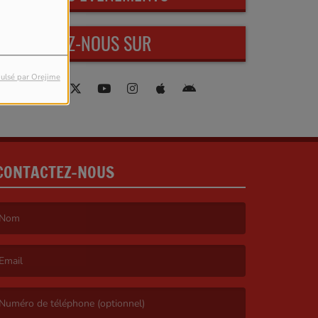
RETROUVEZ-NOUS SUR
ulsé par Orejime
CONTACTEZ-NOUS
e nom est obligatoire. )
’email est obligatoire. )