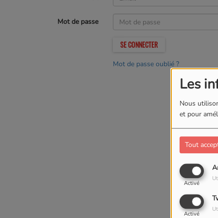
Mot de passe
SE CONNECTER
Mot de passe oublié ?
Les in
Nous utilison
et pour améli
Tout accep
A
Ut
Activé
T
Ut
Activé