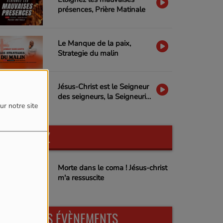
présences, Prière Matinale
mot de passe est obligatoire)
Le Manque de la paix,
Strategie du malin
Jésus-Christ est le Seigneur
des seigneurs, la Seigneurie
ur notre site
de Jésus-Christ
PARTICIPEZ
Morte dans le coma ! Jésus-christ
m'a ressuscite
PROCHAINS ÉVÈNEMENTS