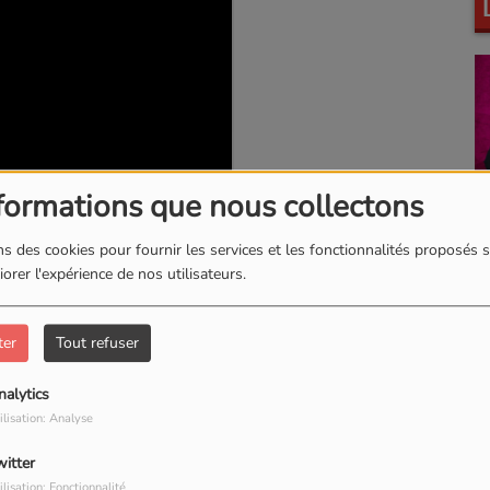
F
formations que nous collectons
s des cookies pour fournir les services et les fonctionnalités proposés s
orer l'expérience de nos utilisateurs.
ter
Tout refuser
P
nalytics
ilisation: Analyse
witter
our commenter cet article
ilisation: Fonctionnalité