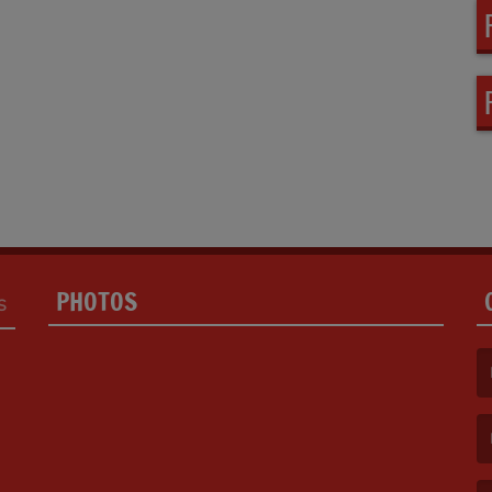
PHOTOS
S
(L
(L