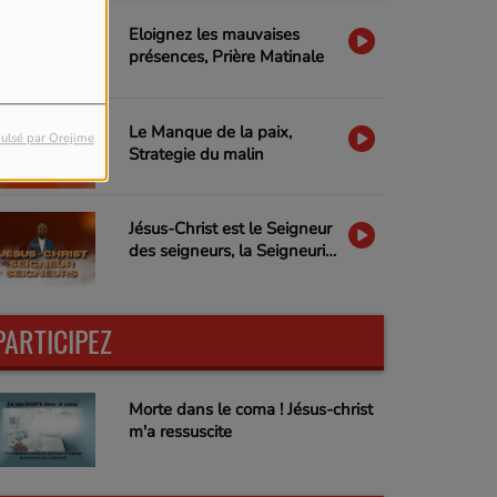
Eloignez les mauvaises
présences, Prière Matinale
Le Manque de la paix,
ulsé par Orejime
Strategie du malin
Jésus-Christ est le Seigneur
des seigneurs, la Seigneurie
de Jésus-Christ
PARTICIPEZ
Morte dans le coma ! Jésus-christ
m'a ressuscite