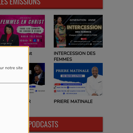
LES ÉMISSIONS
emmes en Christ
INTERCESSION DES
FEMMES
ur notre site
RIERE DU SOIR
PRIERE MATINALE
DERNIERS PODCASTS