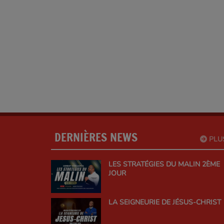
DERNIÈRES NEWS
PLU
LES STRATÉGIES DU MALIN 2ÈME
JOUR
LA SEIGNEURIE DE JÉSUS-CHRIST